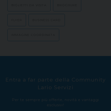
BIGLIETTI DA VISITA
BROCHURE
FLYER
BUSINESS CARD
IMMAGINE COORDINATA
Entra a far parte della Community
Lario Servizi
Per te sempre più offerte, novità e vantaggi
esclusivi!