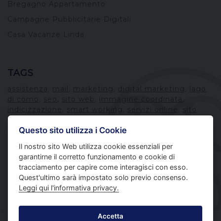
Bregagno Appartamento
Campagne Pubblicitarie Digitali
Casa Vacanze Linda
TAGS
assistenza
,
mail
,
marketing
,
digital marketing
,
lago
di como
,
seo
,
sito web
,
immagine coordinata
,
indicizzazione
,
smart working
,
servizi online
,
sito
web dinamico
,
Vacanze
,
software
,
ios
,
materiale
Questo sito utilizza i Cookie
pubblicitario
,
sito vetrina
,
pubblica amministrazione
,
sito aziendale
,
pec
,
Il nostro sito Web utilizza cookie essenziali per
garantirne il corretto funzionamento e cookie di
tracciamento per capire come interagisci con esso.
Quest'ultimo sarà impostato solo previo consenso.
Leggi qui l'informativa privacy.
Accetta