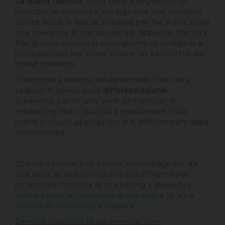
La Brand Identity
verrà creata seguendo un
principio di coerenza, ciò significa che verranno
curate tutte le fasi di sviluppo per far sì che ci sia
una coerenza di narrazione ed, appunto, identità.
Per questo motivo ti consigliamo di rivolgerti a
professionisti per poter creare un pacchetto del
brand coerente.
Il secondo principio fondamentale che verrà
seguito è quello della
differenziazione
.
Creeremo per te una serie di materiali di
marketing che ti aiutino a posizionare il tuo
brand in modo appropriato e a differenziarti dalla
concorrenza.
Questo servizio può essere accompagnato da
una serie di altri servizi che noi offriamo per
potenziare l’attività di marketing e presenza
online come la
creazione di siti web
o le altre
attività di marketing
proposte.
Servizio proposto in partnership con: