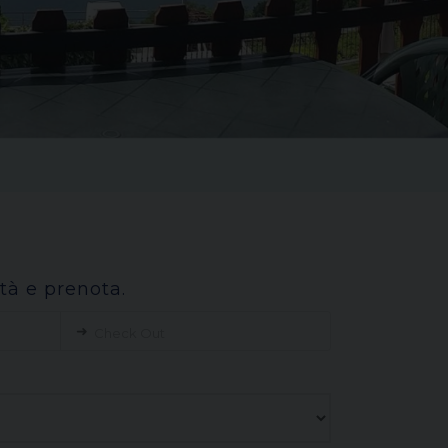
ità e prenota.
➜
Check Out