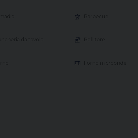
madio
Barbecue
ncheria da tavola
Bollitore
rno
Forno microonde