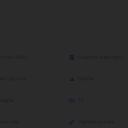
ernet Wi-Fi
Lavatrice e stendino
no cottura
Piscina
viglie
TV
era casa
Ingresso privato