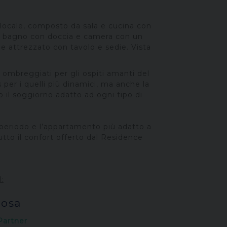
locale, composto da sala e cucina con
, bagno con doccia e camera con un
e attrezzato con tavolo e sedie. Vista
o ombreggiati per gli ospiti amanti del
s per i quelli più dinamici, ma anche la
il soggiorno adatto ad ogni tipo di
 periodo e l’appartamento più adatto a
tutto il confort offerto dal Residence
:
Rosa
Partner